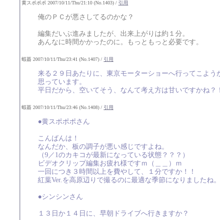
黄スポポポ 2007/10/11/Thu/21:10 (No.1403) /
引用
俺のＰＣが悪さしてるのかな？
編集だいぶ進みましたが、出来上がりは約１分。
あんなに時間かかったのに。もっともっと必要です。
蝦蟇 2007/10/11/Thu/23:41 (No.1407) /
引用
来る２９日あたりに、東京モーターショーへ行ってこよう
思っています。
平日だから、空いてそう、なんて考え方は甘いですかね？
蝦蟇 2007/10/11/Thu/23:46 (No.1408) /
引用
●黄スポポポさん
こんばんは！
なんだか、板の調子が悪い感じですよね。
（9／1のカキコが最新になっている状態？？？）
ビデオクリップ編集お疲れ様ですｍ（＿＿）ｍ
一回につき３時間以上を費やして、１分ですか！！
紅葉Ver.を高原辺りで撮るのに最適な季節になりましたね
●シンシンさん
１３日か１４日に、早朝ドライブへ行きますか？