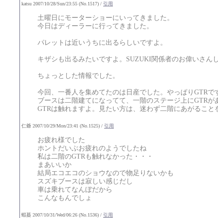
katsu 2007/10/28/Sun/23:55 (No.1517) /
引用
土曜日にモーターショーにいってきました。
今日はディーラーに行ってきました。
パレットは近いうちに出るらしいですよ。
キザシも出るみたいですよ。SUZUKI関係者のお偉いさん
ちょっとした情報でした。
今回、一番人を集めてたのは日産でした。やっぱりGTRで
ブースは二階建てになってて、一階のステージ上にGTRが
GTRは触れますよ。見たい方は、迷わず二階にあがること
仁爺 2007/10/29/Mon/23:41 (No.1525) /
引用
お疲れ様でした
ホントだいぶお疲れのようでしたね
私は二階のGTRも触れなかった・・・
まあいいか
結局エコエコのショウなので物足りないかも
スズキブースは寂しい感じだし
車は乗れてなんぼだから
こんなもんでしょ
蝦蟇 2007/10/31/Wed/06:26 (No.1536) /
引用