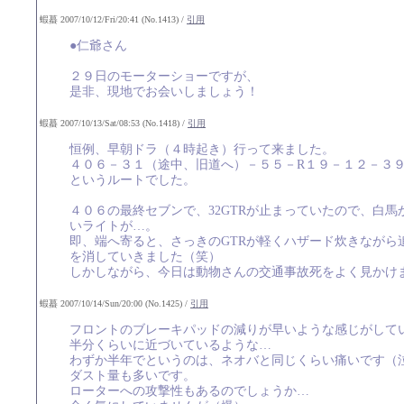
蝦蟇 2007/10/12/Fri/20:41 (No.1413) /
引用
●仁爺さん
２９日のモーターショーですが、
是非、現地でお会いしましょう！
蝦蟇 2007/10/13/Sat/08:53 (No.1418) /
引用
恒例、早朝ドラ（４時起き）行って来ました。
４０６－３１（途中、旧道へ）－５５－R１９－１２－３
というルートでした。
４０６の最終セブンで、32GTRが止まっていたので、白
いライトが…。
即、端へ寄ると、さっきのGTRが軽くハザード炊きながら
を消していきました（笑）
しかしながら、今日は動物さんの交通事故死をよく見かけ
蝦蟇 2007/10/14/Sun/20:00 (No.1425) /
引用
フロントのブレーキパッドの減りが早いような感じがして
半分くらいに近づいているような…
わずか半年でというのは、ネオバと同じくらい痛いです（
ダスト量も多いです。
ローターへの攻撃性もあるのでしょうか…