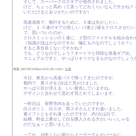
そして、スーパークロスギアが発売されました。
けど、ちょっと高め（工賃ってどれくらいなんですかね？
いただけるとありがたいのですが）
高速道路で、順行するために、５速は生かしたい。
けど、１.５速のギアが欲しい（1速と2速をクロスさせたい
で、思いついたのが、
クロスミッションの１速に、２型のファイナルを組み合わ
（知識が浅はかなのですが、噛むものなのでしょうか？）
すると具合良くないですかね？
でも、どうなのでしょう？オートマと同様な発進ギア比。
マニュアルですと、やっぱりキツクなるものなのでしょう
蝦蟇 2007/09/24/Mon/19:02 (No.1193) /
引用
今日、東京から高速バスで帰ってきたのですが、
都内で、黄スポを2台ほど見かけました。
やっぱり目が冴える、いい黄色していますね。
デザインと合わせて思わず見とれてしまいます。
一昨日は、長野市内を走っていたのですが、
白スポリミ、白スポ、黒スポさんとすれ違いました。
素イフトともすれ違ったのですが、内2台は白で、
結構、料金上乗せして白を購入される方がいらっしゃる
のだなぁ～と思いました。
ってか、10年くらい前からメーカーさんがパールに