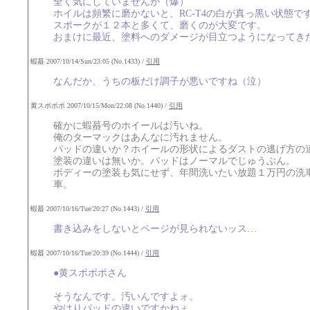
全く気にしていませんが（爆）
ホイルは頻繁に磨かないと、RC-T4の白が真っ黒い状態で
スポークが１２本と多くて、磨くのが大変です。
おまけに最近、塗料へのダメージが目立つようになってき
蝦蟇 2007/10/14/Sun/23:05 (No.1433) /
引用
なんだか、うちの板だけ調子が悪いですね（泣）
黄スポポポ 2007/10/15/Mon/22:08 (No.1440) /
引用
確かに蝦蟇号のホイールは汚いね。
俺のターマックはあんなに汚れません。
パッドの違いか？ホイールの形状によるダストの逃げ方の
塗装の違いは無いか。パッドはノーマルでじゅうぶん。
ボディーの塗装も気にせず、年間洗いたい放題１万円の洗
車。
蝦蟇 2007/10/16/Tue/20:27 (No.1443) /
引用
書き込みをしないとページが見られないッス…
蝦蟇 2007/10/16/Tue/20:39 (No.1444) /
引用
●黄スポポポさん
そうなんです。汚いんですよォ。
やはりパッドの違いですかねぇ。