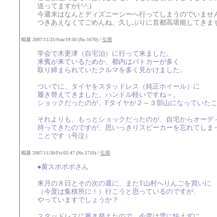
送ってますが(^^;)
今週末はなんとディズニーシーへ行ってしまうのでいませ
つきあえなくてごめんね。久しぶりに首都高堪能してきま
蝦蟇 2007/11/25/Sun/19:50 (No.1670) /
引用
学会で木更津（自宅泊）に行って来ました。
来賓が来ているためか、都内はパトカーが多く
取り締まられていたクルマを多く見かけました。
ついでに、タイヤをスタッドレス（純正ホイール）に
履き替えてきました。ハンドル軽いですね～。
ショックだったのが、Fタイヤが２～３部山になっていた
それよりも、もっとショックだったのが、自宅からオーデ
持ってきたのですが、思いっきりスピーカーを忘れてしま
ことです（号泣）
蝦蟇 2007/11/30/Fri/02:47 (No.1710) /
引用
●黄スポポポさん
来月の８日とその次の週に、またT山村へりんごを買いに
（今度は集積所に！）行こうと思っているのですが、
やっていますでしょうか？
スタッドレスに履き替えたので、今度は雪に怯えずに