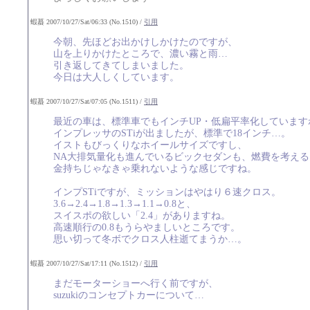
蝦蟇 2007/10/27/Sat/06:33 (No.1510) /
引用
今朝、先ほどお出かけしかけたのですが、
山を上りかけたところで、濃い霧と雨…
引き返してきてしまいました。
今日は大人しくしています。
蝦蟇 2007/10/27/Sat/07:05 (No.1511) /
引用
最近の車は、標準車でもインチUP・低扁平率化しています
インプレッサのSTiが出ましたが、標準で18インチ…。
イストもびっくりなホイールサイズですし、
NA大排気量化も進んでいるビックセダンも、燃費を考える
金持ちじゃなきゃ乗れないような感じですね。
インプSTiですが、ミッションはやはり６速クロス。
3.6→2.4→1.8→1.3→1.1→0.8と、
スイスポの欲しい「2.4」がありますね。
高速順行の0.8もうらやましいところです。
思い切って冬ボでクロス人柱逝てまうか…。
蝦蟇 2007/10/27/Sat/17:11 (No.1512) /
引用
まだモーターショーへ行く前ですが、
suzukiのコンセプトカーについて…