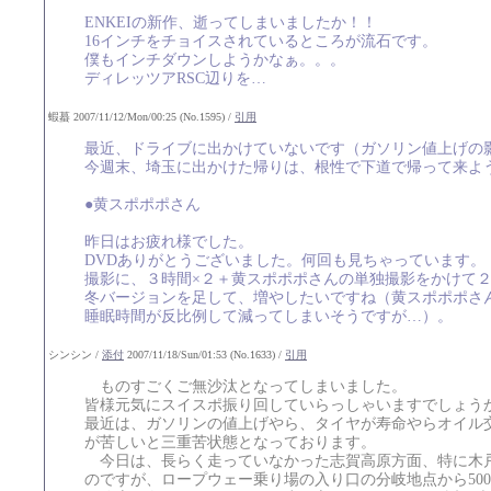
ENKEIの新作、逝ってしまいましたか！！
16インチをチョイスされているところが流石です。
僕もインチダウンしようかなぁ。。。
ディレッツアRSC辺りを…
蝦蟇 2007/11/12/Mon/00:25 (No.1595) /
引用
最近、ドライブに出かけていないです（ガソリン値上げの
今週末、埼玉に出かけた帰りは、根性で下道で帰って来よ
●黄スポポポさん
昨日はお疲れ様でした。
DVDありがとうございました。何回も見ちゃっています。
撮影に、３時間×２＋黄スポポポさんの単独撮影をかけて
冬バージョンを足して、増やしたいですね（黄スポポポさ
睡眠時間が反比例して減ってしまいそうですが…）。
シンシン /
添付
2007/11/18/Sun/01:53 (No.1633) /
引用
ものすごくご無沙汰となってしまいました。
皆様元気にスイスポ振り回していらっしゃいますでしょう
最近は、ガソリンの値上げやら、タイヤが寿命やらオイル
が苦しいと三重苦状態となっております。
今日は、長らく走っていなかった志賀高原方面、特に木
のですが、ロープウェー乗り場の入り口の分岐地点から50