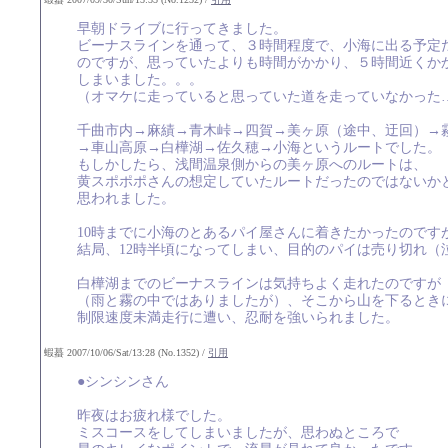
早朝ドライブに行ってきました。
ビーナスラインを通って、３時間程度で、小海に出る予定
のですが、思っていたよりも時間がかかり、５時間近くか
しまいました。。。
（オマケに走っていると思っていた道を走っていなかった
千曲市内→麻績→青木峠→四賀→美ヶ原（途中、迂回）→
→車山高原→白樺湖→佐久穂→小海というルートでした。
もしかしたら、浅間温泉側からの美ヶ原へのルートは、
黄スポポポさんの想定していたルートだったのではないか
思われました。
10時までに小海のとあるパイ屋さんに着きたかったのです
結局、12時半頃になってしまい、目的のパイは売り切れ（
白樺湖までのビーナスラインは気持ちよく走れたのですが
（雨と霧の中ではありましたが）、そこから山を下るとき
制限速度未満走行に遭い、忍耐を強いられました。
蝦蟇 2007/10/06/Sat/13:28 (No.1352) /
引用
●シンシンさん
昨夜はお疲れ様でした。
ミスコースをしてしまいましたが、思わぬところで