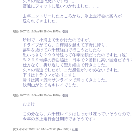
久々の雪道は恐いですね…。
普通にフィットに追いつかれました。。。
去年エントリーしたところから、氷上走行会の案内が
送られてきました。
蝦蟇 2007/12/16/Sun/18:28 (No.1875) /
引用
所用で、小海まで出かけたのですが、
ドライブがてら、白樺湖を越えて茅野に降り、
蓼科を抜けて八千穂経由で行こうとしたら…
思いっきり２９９号線って冬季閉鎖だったのですね（泣）
※２９９号線の赤岳脇は、日本で２番目に高い国道だそう
仕方なく、折り返して望月経由で行きました。
久々の雪道でしたが、まだ感覚がつかめないですね。
下りはトラウマがありますし…
帰りは楽々浅間サンラインで帰ってきました。
浅間山がとてもキレイでした。
蝦蟇 2007/12/16/Sun/18:29 (No.1876) /
引用
おまけ
この分なら、八千穂レイクはしっかり凍っていそうなので
今年の氷上走行会は期待できそうです♪
黄スポポポ 2007/12/17/Mon/22:06 (No.1887) /
引用