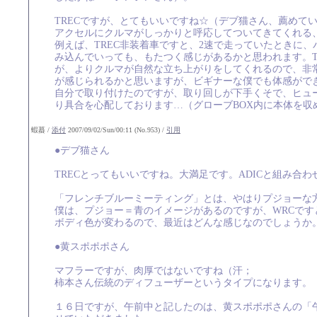
TRECですが、とてもいいですね☆（デブ猫さん、薦めて
アクセルにクルマがしっかりと呼応してついてきてくれる
例えば、TREC非装着車ですと、2速で走っていたときに
み込んでいっても、もたつく感じがあるかと思われます。T
が、よりクルマが自然な立ち上がりをしてくれるので、非
が感じられるかと思いますが、ビギナーな僕でも体感がで
自分で取り付けたのですが、取り回しが下手くそで、ヒュ
り具合を心配しております…（グローブBOX内に本体を
蝦蟇 /
添付
2007/09/02/Sun/00:11 (No.953) /
引用
●デブ猫さん
TRECとってもいいですね。大満足です。ADICと組み合
「フレンチブルーミーティング」とは、やはりプジョーな
僕は、プジョー＝青のイメージがあるのですが、WRCです
ボディ色が変わるので、最近はどんな感じなのでしょうか
●黄スポポポさん
マフラーですが、肉厚ではないですね（汗；
柿本さん伝統のディフューザーというタイプになります。
１６日ですが、午前中と記したのは、黄スポポポさんの「午