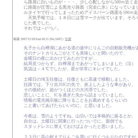
ら路肩に白いものが・・・、少し心配しながら500ｍ近く
に路面が圧雪による黒光り路面（完全に氷）になっていま
ルタイヤで行ってしまったためアイスバーン路面を100ｍ
天気予報では、１８日には雪マークが出ています。そろ
じた夜でした。
それでは～(^^)／。
蝦蟇 2007/11/18/Sun/18:11 (No.1647) /
引用
丸子から白樺湖にあがる道の途中にりんごの自動販売機が
そのナントカりんごがとても美味しいと聞いたので、
金曜日の夜に出かけてみたのですが…
結局見つからず、白樺湖まであがってしまいました（泣）
気温は－４℃でしたが、星が非常にキレイでした。
土曜日の埼玉往復は、往復ともに高速で移動しました。
往路では、下り吉川ICの先で、炎上したような車があり、
その後続が、超がつくほどの大渋滞でした。
悲しいことに、ICを過ぎた先から詰まっていました。
情報の電光掲示板に降りることをお薦めするくらいの
こと書いてあげたらいいのに、と思いました。
今夜は、雪のようですね。山沿いでは本格的に振るとか。
自分は、土曜日に関東に行ったついでに、面倒でも
スタッドレスに替えておけばよかったと思いました。
２３日に高山村までりんごを買いに行くつもりなのですが