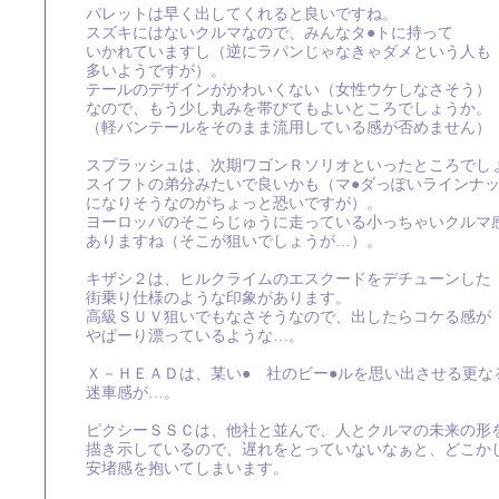
パレットは早く出してくれると良いですね。
スズキにはないクルマなので、みんなタ●トに持って
いかれていますし（逆にラパンじゃなきゃダメという人も
多いようですが）。
テールのデザインがかわいくない（女性ウケしなさそう）
なので、もう少し丸みを帯びてもよいところでしょうか。
（軽バンテールをそのまま流用している感が否めません）
スプラッシュは、次期ワゴンＲソリオといったところでし
スイフトの弟分みたいで良いかも（マ●ダっぽいラインナ
になりそうなのがちょっと恐いですが）。
ヨーロッパのそこらじゅうに走っている小っちゃいクルマ
ありますね（そこが狙いでしょうが…）。
キザシ２は、ヒルクライムのエスクードをデチューンした
街乗り仕様のような印象があります。
高級ＳＵＶ狙いでもなさそうなので、出したらコケる感が
やぱーり漂っているような…。
Ｘ－ＨＥＡＤは、某い●ゞ社のビー●ルを思い出させる更な
迷車感が…。
ピクシーＳＳＣは、他社と並んで、人とクルマの未来の形
描き示しているので、遅れをとっていないなぁと、どこか
安堵感を抱いてしまいます。