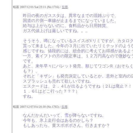
蝦蟇 2007/12/01/Sat/23:11 (No.1716) /
引用
昨日の夜のガススタは、異常なまでの混雑ぶりで、
国道の片側一車線が止まるまでになっていました。
給与は上がらないのに、食料品から日用雑貨、
ガス代値上げは厳しいですね。。。
そうそう、噂になっているスイスポVリミですが、カタロ
貰って来ました。今年の３月に出ていたリミテッドのよう
感じですね。値段的には、総合的に考えてお得感があるよ
一方、素イフトの方の限定車は、１２万円高なので微妙な
です。
あと、来年早々にパレット発売、順じてワゴンR（おそら
も？）、
それと「キザシ」も発売決定しているとか。意外と室内の
スプラッシュも売れて欲しいですね。
エスクードは、２．４Lが出るようですね（２Lは廃止？！
１．６Lはどこ行った？？？）
すね。
蝦蟇 2007/12/07/Fri/20:39 (No.1765) /
引用
なんだかんだいって、雪が降らないですね。
今年も、氷上走行会はあるのかしら？
もしあったら、黄スポポポさん、行きますか？