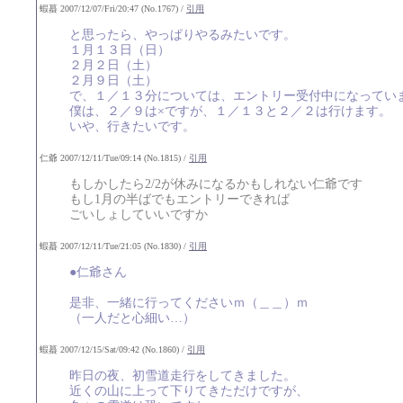
蝦蟇 2007/12/07/Fri/20:47 (No.1767) /
引用
と思ったら、やっぱりやるみたいです。
１月１３日（日）
２月２日（土）
２月９日（土）
で、１／１３分については、エントリー受付中になってい
僕は、２／９は×ですが、１／１３と２／２は行けます。
いや、行きたいです。
仁爺 2007/12/11/Tue/09:14 (No.1815) /
引用
もしかしたら2/2が休みになるかもしれない仁爺です
もし1月の半ばでもエントリーできれば
ごいしょしていいですか
蝦蟇 2007/12/11/Tue/21:05 (No.1830) /
引用
●仁爺さん
是非、一緒に行ってくださいｍ（＿＿）ｍ
（一人だと心細い…）
蝦蟇 2007/12/15/Sat/09:42 (No.1860) /
引用
昨日の夜、初雪道走行をしてきました。
近くの山に上って下りてきただけですが、