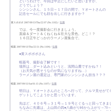
というわけで、今回は中止にしたいと思いますが、
どうでしょう？
シンシンさん、１５日～１７日の間で、Ｙオートさんの
記念セールにでも顔を出しに行きますか？
黄スポポポ 2007/09/13/Thu/22:07 (No.1102) /
引用
では、今一度撮影会に行きましょう。
直線＆ダート＆くねくね＆壮大な景色。どこ！？
１６日正午どっかのラーメン屋集合で。
蝦蟇 2007/09/13/Thu/22:51 (No.1104) /
引用
●黄スポポポさん
蝦蟇号、撮影会了解です！
場所は…ダート込みというと、浅間山麓ですかね？！
（お天気が悪そうなのが気になりますね…）
ラーメン屋の選定は、専門家のシンシンさん担当？？？
蝦蟇 2007/09/15/Sat/01:15 (No.1107) /
引用
明日は、Ｙオートさんのところへ行って、クルマ見せがて
ゲットしてこようかと思っています。
先ほど、４０６号→３１号→１９号とぐるっと回ってきま
ちなみに先週は、上山田の四●八曲がり峠から上がり～70～39