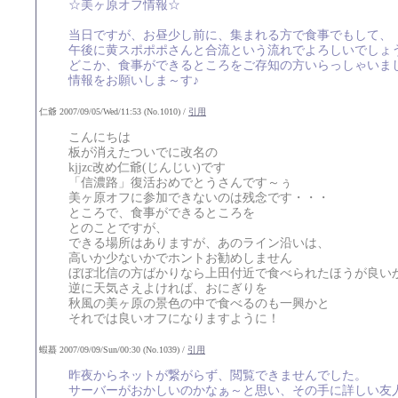
☆美ヶ原オフ情報☆
当日ですが、お昼少し前に、集まれる方で食事でもして、
午後に黄スポポポさんと合流という流れでよろしいでしょ
どこか、食事ができるところをご存知の方いらっしゃいま
情報をお願いしま～す♪
仁爺 2007/09/05/Wed/11:53 (No.1010) /
引用
こんにちは
板が消えたついでに改名の
kjjzc改め仁爺(じんじい)です
「信濃路」復活おめでとうさんです～ぅ
美ヶ原オフに参加できないのは残念です・・・
ところで、食事ができるところを
とのことですが、
できる場所はありますが、あのライン沿いは、
高いか少ないかでホントお勧めしません
ぼぼ北信の方ばかりなら上田付近で食べられたほうが良い
逆に天気さえよければ、おにぎりを
秋風の美ヶ原の景色の中で食べるのも一興かと
それでは良いオフになりますように！
蝦蟇 2007/09/09/Sun/00:30 (No.1039) /
引用
昨夜からネットが繋がらず、閲覧できませんでした。
サーバーがおかしいのかなぁ～と思い、その手に詳しい友