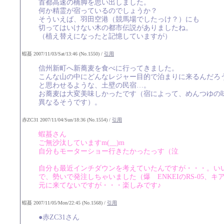
首都高速の橋脚を思い出しました。
何か精霊が宿っているのでしょうか？
そういえば、羽田空港（競馬場でしたっけ？）にも
切ってはいけない木の都市伝説がありましたね。
（植え替えになったと記憶していますが）
蝦蟇 2007/11/03/Sat/13:46 (No.1550) /
引用
信州新町へ新蕎麦を食べに行ってきました。
こんな山の中にどんなレジャー目的で泊まりに来るんだろ
と思わせるような、土壁の民宿…。
お蕎麦は大変美味しかったです（宿によって、めんつゆの
異なるそうです）。
赤ZC31 2007/11/04/Sun/18:36 (No.1554) /
引用
蝦蟇さん
ご無沙汰していますm(__)m
自分もモーターショー行きたかったっす（泣
自分も最近インチダウンを考えていたんですが・・・。いい
で、勢いで発注しちゃいました（爆 ENKEIのRS-05、
元に来てないですが・・・楽しみです♪
蝦蟇 2007/11/05/Mon/22:45 (No.1568) /
引用
●赤ZC31さん