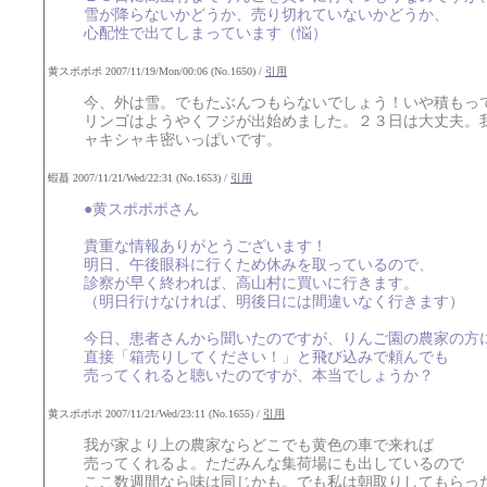
雪が降らないかどうか、売り切れていないかどうか、
心配性で出てしまっています（悩）
黄スポポポ 2007/11/19/Mon/00:06 (No.1650) /
引用
今、外は雪。でもたぶんつもらないでしょう！いや積もっ
リンゴはようやくフジが出始めました。２３日は大丈夫。
ャキシャキ密いっぱいです。
蝦蟇 2007/11/21/Wed/22:31 (No.1653) /
引用
●黄スポポポさん
貴重な情報ありがとうございます！
明日、午後眼科に行くため休みを取っているので、
診察が早く終われば、高山村に買いに行きます。
（明日行けなければ、明後日には間違いなく行きます）
今日、患者さんから聞いたのですが、りんご園の農家の方
直接「箱売りしてください！」と飛び込みで頼んでも
売ってくれると聴いたのですが、本当でしょうか？
黄スポポポ 2007/11/21/Wed/23:11 (No.1655) /
引用
我が家より上の農家ならどこでも黄色の車で来れば
売ってくれるよ。ただみんな集荷場にも出しているので
ここ数週間なら味は同じかも。でも私は朝取りしてもらっ