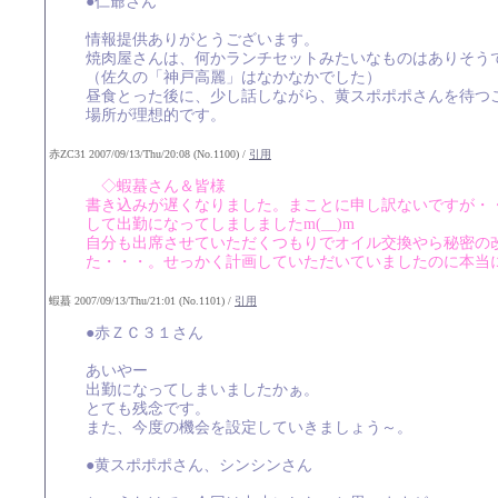
●仁爺さん
情報提供ありがとうございます。
焼肉屋さんは、何かランチセットみたいなものはありそう
（佐久の「神戸高麗」はなかなかでした）
昼食とった後に、少し話しながら、黄スポポポさんを待つ
場所が理想的です。
赤ZC31 2007/09/13/Thu/20:08 (No.1100) /
引用
◇蝦蟇さん＆皆様
書き込みが遅くなりました。まことに申し訳ないですが・・
して出勤になってしましましたm(__)m
自分も出席させていただくつもりでオイル交換やら秘密の
た・・・。せっかく計画していただいていましたのに本当
蝦蟇 2007/09/13/Thu/21:01 (No.1101) /
引用
●赤ＺＣ３１さん
あいやー
出勤になってしまいましたかぁ。
とても残念です。
また、今度の機会を設定していきましょう～。
●黄スポポポさん、シンシンさん