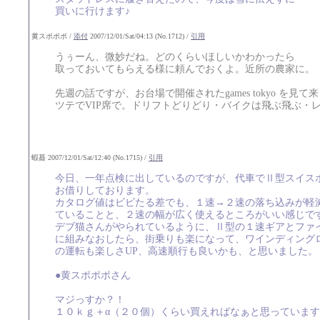
買いに行けます♪
黄スポポポ /
添付
2007/12/01/Sat/04:13 (No.1712) /
引用
うぅーん、微妙だね。どのくらいほしいかわかったら
取っておいてもらえる様に頼んでおくよ。近所の農家に。
先週の話ですが、お台場で開催されたgames tokyo を見
ツテでVIP席で。ドリフトどりどり・バイクは飛ぶ飛ぶ・
蝦蟇 2007/12/01/Sat/12:40 (No.1715) /
引用
今日、一年点検に出しているのですが、代車でⅡ型スイス
お借りしております。
カタログ値はビビたる差でも、１速→２速の落ち込みが軽
ていることと、２速の幅が広く使えるところがいい感じで
デブ猫さんがやられているように、Ⅱ型の１速ギアとファ
に組みなおしたら、街乗りも楽になって、ワインディング
の運転も楽しさUP、高速順行も良いかも、と思いました。
●黄スポポポさん
マジっすか？！
１０ｋｇ＋α（２０個）くらい買えればなぁと思っていま