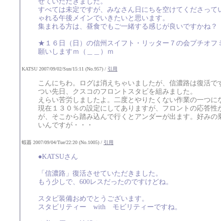
せていただきました。
すべては未定ですが、みなさん日にちを空けてくださって
ゃれる午後メインでいきたいと思います。
集まれる方は、昼食でもご一緒する感じが良いですかね？
★１６日（日）の信州スイフト・リッター７の会プチオフミ
願いしますｍ（＿＿）ｍ
KATSU 2007/09/02/Sun/15:11 (No.957) /
引用
こんにちわ。ログは消えちゃいましたが、信濃路は復活で
つい先日、クスコのフロントスタビを組みました。
えらい苦労しましたよ。二度とやりたくない作業の一つに
現在１３０％の設定にしてありますが、フロントの応答性
が、そこから踏み込んで行くとアンダーが出ます。好みの
いんですが・・・
蝦蟇 2007/09/04/Tue/22:20 (No.1005) /
引用
●KATSUさん
「信濃路」復活させていただきました。
もう少しで、600レスだったのですけどね。
スタビ装備おめでとうございます。
スタビリティー with モビリティーですね。