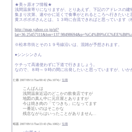
★美ヶ原オフ情報★
浅間温泉寄りになりますが、とりあえず、下記のアドレスの建
集まり次第、速やかに近くで食事がとれるところへ行きたいと
黄スポポポさんとは、１３時に合流できればと思っています（
http://map.yahoo.co.jp/pl?
lat=36.25457111&lon=137.98498694&p=%C4%B9%CC%E
※松本市街とその１９号線沿いは、混雑が予想されます。
●シンシンさん
ケチって高速使わずに下道で行きましょう。
なので、８時～９時の間に出発したいと思っていますが、いか
仁爺 2007/09/11/Tue/00:42 (No.1074) /
引用
こんばんは
浅間温泉近辺のどこかの飲食店ですが
地図の真ん中に元庄屋とありますが
今は焼き肉の「てつきち」になってます
一番近いのはそこかな
残念ながらはいったことがありません...
蝦蟇 2007/09/11/Tue/23:43 (No.1082) /
引用