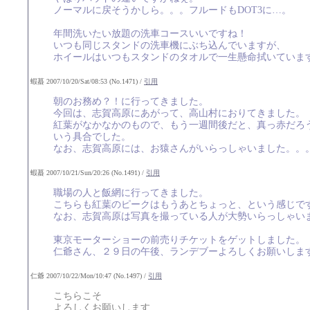
ノーマルに戻そうかしら。。。フルードもDOT3に…。
年間洗いたい放題の洗車コースいいですね！
いつも同じスタンドの洗車機にぶち込んでいますが、
ホイールはいつもスタンドのタオルで一生懸命拭いていま
蝦蟇 2007/10/20/Sat/08:53 (No.1471) /
引用
朝のお務め？！に行ってきました。
今回は、志賀高原にあがって、高山村におりてきました。
紅葉がなかなかのもので、もう一週間後だと、真っ赤だろ
いう具合でした。
なお、志賀高原には、お猿さんがいらっしゃいました。。
蝦蟇 2007/10/21/Sun/20:26 (No.1491) /
引用
職場の人と飯網に行ってきました。
こちらも紅葉のピークはもうあとちょっと、という感じで
なお、志賀高原は写真を撮っている人が大勢いらっしゃい
東京モーターショーの前売りチケットをゲットしました。
仁爺さん、２９日の午後、ランデブーよろしくお願いしま
仁爺 2007/10/22/Mon/10:47 (No.1497) /
引用
こちらこそ
よろしくお願いします