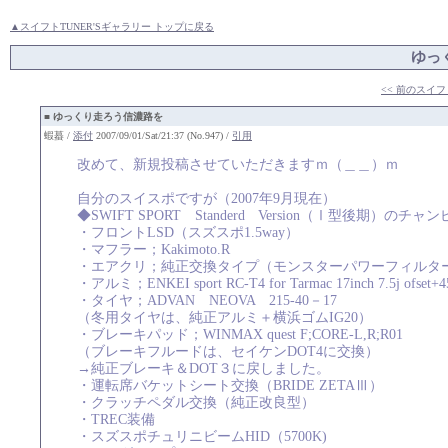
▲スイフトTUNER'Sギャラリー トップに戻る
ゆっ
<< 前のスイフ
■
ゆっくり走ろう信濃路を
蝦蟇 /
添付
2007/09/01/Sat/21:37 (No.947) /
引用
改めて、新規投稿させていただきますｍ（＿＿）ｍ
自分のスイスポですが（2007年9月現在）
◆SWIFT SPORT Standerd Version（Ⅰ型後期）のチ
・フロントLSD（スズスポ1.5way）
・マフラー；Kakimoto.R
・エアクリ；純正交換タイプ（モンスターパワーフィルタ
・アルミ；ENKEI sport RC-T4 for Tarmac 17inch 7.5j ofset+45
・タイヤ；ADVAN NEOVA 215-40－17
（冬用タイヤは、純正アルミ＋横浜ゴムIG20）
・ブレーキパッド；WINMAX quest F;CORE-L,R;R01
（ブレーキフルードは、セイケンDOT4に交換）
→純正ブレーキ＆DOT３に戻しました。
・運転席バケットシート交換（BRIDE ZETAⅢ）
・クラッチペダル交換（純正改良型）
・TREC装備
・スズスポチュリニビームHID（5700K)