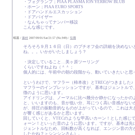
・フォグランプ；PIAA PLASMA ION YERROW BLUB
・ホーン；PIAA EURO SPORTS
・ドアハンドルエスカッション
・ドアバイザー
・なんちゃってナンバー移設
こんな感じです。
蝦蟇 /
添付
2007/09/01/Sat/21:57 (No.949) /
引用
そろそろ９月１６日（日）のプチオフ会の詳細を決めない
ね。。。いかがいたしましょう？
・決定していること…美ヶ原ツーリング
くらいですねよね（＾＾；
個人的には、午前中の朝の段階から、動いていきたいと思
というわけで、マフラー（柿本改）とTRECがつきました♪
マフラーのインプレッションですが、基本はジェントルで
徴のように思います。
アイドリングは、ノーマルに比べ幾分か静かになったかの
と、いいますのも、音が低い分、耳につく高い音感がない
が、排圧の振動音的なものが上がっているので、これは大
が響く感じがあるかと思います。
回していくと、VTECのような甲高いカーン！とした感じ
ォーン！といった音のように思います。ですが、基本は先
ジェントルなため、回転数が高くなれば、エンジン音の方
したかね？＞シンシンさん）。