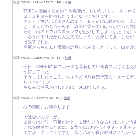
蝦蟇 2007/09/17/Mon/22:19 (No.1142) /
引用
TRECを装備する前の平均燃費は、だいたい１１．８ｋｍく
２．３ｋｍを維持したままとなっております。
おぉ～！黄スポポポさんの１４．９ｋｍには程遠いが、上
と、喜んだのもつかぬま。調子に乗って山ばっか走った翌
たら、山の上でガス欠ランプが点灯してしまいした（情）
「あとは下りだから大丈夫でしょう」と降りてきましたが、
は誤算でした。
今度からちゃんと燃費の計算してみよっと（って、出かけ
蝦蟇 2007/09/17/Mon/22:39 (No.1143) /
引用
今日、ENKEIの多スポークを装着している青スポさんをお
か探していた。
そうしましたところ、ちょうど10月発売予定のニューモデ
た（＾o＾）／
ちなみにお見かけしたのは、SC03でしたぁ。
蝦蟇 2007/09/20/Thu/02:40 (No.1160) /
引用
心の隙間、お埋めします…
ではないのですが、
２速ではパワー不足だけど、１速だとうなるだけ…という
これを解消するために、２型では1速のハイギヤード化＋
ですが、グラフ上ですと、落ち込みが多少軽減されたレベ