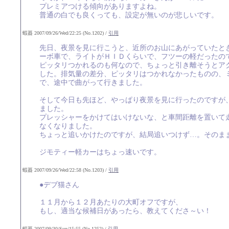
プレミアつける傾向がありますよね。
普通の白でも良くっても、設定が無いのが悲しいです。
蝦蟇 2007/09/26/Wed/22:25 (No.1202) /
引用
先日、夜景を見に行こうと、近所のお山にあがっていたと
ーボ車で、ライトがＨＩＤくらいで、フツーの軽だったの
ピッタリつかれるのも何なので、ちょっと引き離そうとア
した。排気量の差分、ピッタリはつかれなかったものの、
で、途中で曲がって行きました。
そして今日も先ほど、やっぱり夜景を見に行ったのですが
ました。
プレッシャーをかけてはいけないな、と車間距離を置いて
なくなりました。
ちょっと追いかけたのですが、結局追いつけず…。そのま
ジモティー軽カーはちょっ速いです。
蝦蟇 2007/09/26/Wed/22:58 (No.1203) /
引用
●デブ猫さん
１１月から１２月あたりの大町オフですが、
もし、適当な候補日があったら、教えてくださ～い！
蝦蟇 2007/09/30/Sun/15:55 (No.1252) /
引用