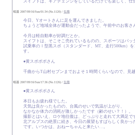
スイフトは、ギアチェンジをしているだけでも楽しく、仕
蝦蟇 2007/09/16/Sun/01:34 (No.1120) /
引用
今日、Yオートさんに足を運んできました。
ちょうど地域全体が運動会だったようで、午前中のお客さ
今月は軽自動車が好調だとか。
スイフトは、そこそこ売れているものの、スポーツはパッ
試乗車のⅠ型黒スポ（スタンダード、MT、走行500km）
す。
●黄スポポポさん
千曲からT山村セブンまでおよそ１時間くらいなので、見
蝦蟇 2007/09/16/Sun/17:36 (No.1126) /
引用
●黄スポポポさん
本日もお疲れ様でした。
天気は良かったものの、台風のせいで気温が上がり、
なかなか体力の消耗が激しかったです（齢のせい？！）。
撮影とはいえ、ロケ地往復は、どっぷりと走れて大満足で
北アルプスの絶景に続き、今日の展望もすばらしく良かっ
です。いつかは、おねーちゃんと来たい…。