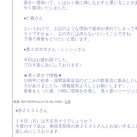
源を一度抜いて、しばらく後に挿しなおすと通じることが
やく復活いたしました。
●仁爺さん
というわけで、上記のような理由で返信が遅れてしまって
そうですかぁ～、上の方には何もないということですね。
下側で昼食をとりたいと思います。
●黄スポポポさん・シンシンさん
今日はお疲れ様でした。
プロモ楽しみにしております♪
★美ヶ原オフ情報★
11時半に松本・浅間温泉近辺のどこかの飲食店に集合した
ろがありましたら、情報提供よろしくお願いします）。
昼食をとった後、13時に現地を出発し、美ヶ原へツーリン
蝦蟇 2007/09/09/Sun/13:20 (No.1044) /
引用
●赤ＺＣ３１さん
１６日（日）は大丈夫そうでしょうか？
今度のオフ会は、南信支部長の赤ＺＣ３１さんとお会いするこ
楽しみにしております。