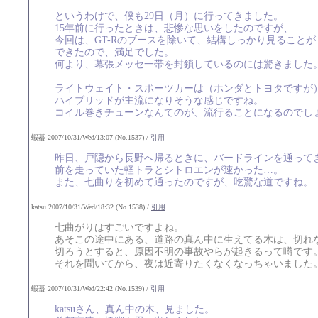
というわけで、僕も29日（月）に行ってきました。
15年前に行ったときは、悲惨な思いをしたのですが、
今回は、GT-Rのブースを除いて、結構しっかり見ることが
できたので、満足でした。
何より、幕張メッセ一帯を封鎖しているのには驚きました
ライトウェイト・スポーツカーは（ホンダとトヨタですが
ハイブリッドが主流になりそうな感じですね。
コイル巻きチューンなんてのが、流行ることになるのでし
蝦蟇 2007/10/31/Wed/13:07 (No.1537) /
引用
昨日、戸隠から長野へ帰るときに、バードラインを通って
前を走っていた軽トラとシトロエンが速かった…。
また、七曲りを初めて通ったのですが、吃驚な道ですね。
katsu 2007/10/31/Wed/18:32 (No.1538) /
引用
七曲がりはすごいですよね。
あそこの途中にある、道路の真ん中に生えてる木は、切れ
切ろうとすると、原因不明の事故やらが起きるって噂です
それを聞いてから、夜は近寄りたくなくなっちゃいました
蝦蟇 2007/10/31/Wed/22:42 (No.1539) /
引用
katsuさん、真ん中の木、見ました。