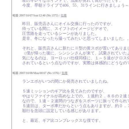
星のキレイなポイントで、流星が見れて良かったです。
今度、早朝ドライブで406、55、31ラインに行きましょう～
蝦蟇 2007/10/07/Sun/12:48 (No.1372) /
引用
昨日、販売店さんにオイル交換に行ったのですが、
待っている間に、スイフトのイメージビデオで、
圧雪路を走っているシーンがありました。
是非、冬になったら撮ってみたいと思ってしまいました。
それと、販売店さんに新たにⅡ型の黄スポが置いてありま
（僕が帰った後に、シンシンさんが来て、試乗されていた
気になるのは、ヨーロッパ仕様同様に、１～５速がクロス
されているという点なのですが、実際は体感的にどうなの
蝦蟇 2007/10/08/Mon/00:07 (No.1376) /
引用
ランエボがいつの間にか発売されていましたね。
５速ミッションのギア比を見てみたのですが、
やはりファイナルが高めな上での、１速約２．８６の２速
なので、１速－２速間のつなぎをスポーツに振って作られ
５速目は、ターボ車だからという点もありますが、約０．
順行を念頭に設定している感じがあります。
と、最近、ギア比コンプレックスな僕です。