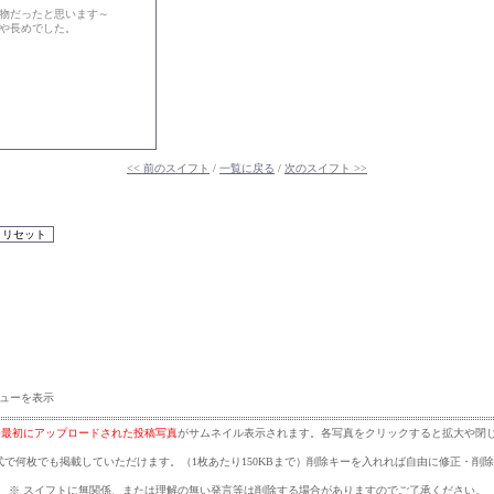
い物だったと思います～
や長めでした。
<< 前のスイフト
/
一覧に戻る
/
次のスイフト >>
ューを表示
番最初にアップロードされた投稿写真
がサムネイル表示されます。各写真をクリックすると拡大や閉
式で何枚でも掲載していただけます。（1枚あたり150KBまで）削除キーを入れれば自由に修正・削
※ スイフトに無関係、または理解の無い発言等は削除する場合がありますのでご了承ください。