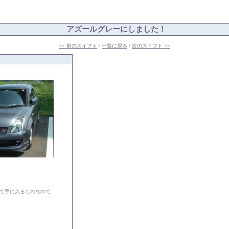
アズールグレーにしました！
<< 前のスイフト
/
一覧に戻る
/
次のスイフト >>
で手に入るものなので