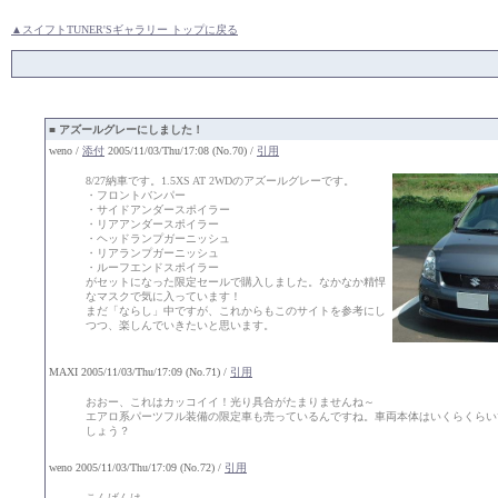
▲スイフトTUNER'Sギャラリー トップに戻る
■
アズールグレーにしました！
weno /
添付
2005/11/03/Thu/17:08 (No.70) /
引用
8/27納車です。1.5XS AT 2WDのアズールグレーです。
・フロントバンパー
・サイドアンダースポイラー
・リアアンダースポイラー
・ヘッドランプガーニッシュ
・リアランプガーニッシュ
・ルーフエンドスポイラー
がセットになった限定セールで購入しました。なかなか精悍
なマスクで気に入っています！
まだ「ならし」中ですが、これからもこのサイトを参考にし
つつ、楽しんでいきたいと思います。
MAXI 2005/11/03/Thu/17:09 (No.71) /
引用
おおー、これはカッコイイ！光り具合がたまりませんね～
エアロ系パーツフル装備の限定車も売っているんですね。車両本体はいくらくらい
しょう？
weno 2005/11/03/Thu/17:09 (No.72) /
引用
こんばんは。