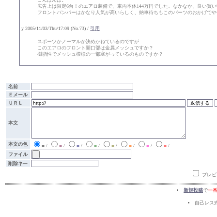
広告上は限定6台！のエアロ装備で、車両本体144万円でした。なかなか、良い買
フロントバンパーはかなり人気が高いらしく、納車待ちもこのパーツのおかげでや
y 2005/11/03/Thu/17:09 (No.73) /
引用
スポーツかノーマルか決めかねているのですが
このエアロのフロント開口部は金属メッシュですか？
樹脂性でメッシュ模様の一部塞がっているのものですか？
名前
Ｅメール
ＵＲＬ
本文
本文の色
■
/
■
/
■
/
■
/
■
/
■
/
■
/
■
/
ファイル
削除キー
プレビ
新規投稿
で
一
自己レス